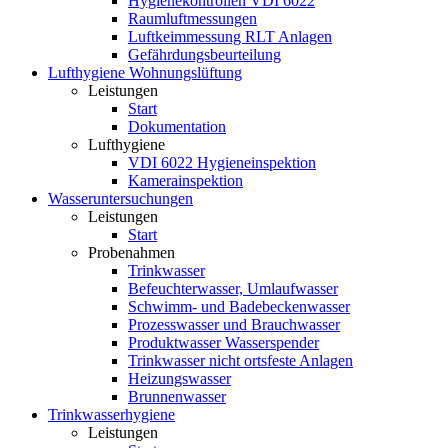
Hygienekontrollen VDI 6022
Raumluftmessungen
Luftkeimmessung RLT Anlagen
Gefährdungsbeurteilung
Lufthygiene Wohnungslüftung
Leistungen
Start
Dokumentation
Lufthygiene
VDI 6022 Hygieneinspektion
Kamerainspektion
Wasseruntersuchungen
Leistungen
Start
Probenahmen
Trinkwasser
Befeuchterwasser, Umlaufwasser
Schwimm- und Badebeckenwasser
Prozesswasser und Brauchwasser
Produktwasser Wasserspender
Trinkwasser nicht ortsfeste Anlagen
Heizungswasser
Brunnenwasser
Trinkwasserhygiene
Leistungen